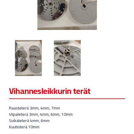
Kylmävetolaatikostot
Astianpesu
Esikäsittelylaitteet
Parilat ja rasvakeittimet
Jääpalakoneet
Säilytys ja kuljetus
GN astiat, paistopellit
Muut
Vihannesleikkurin terät
Raasteterä 3mm, 4mm, 7mm
Viipaleterä 3mm, 4mm, 6mm, 10mm
Suikaleterä 4mm, 6mm
Kuutioterä 10mm