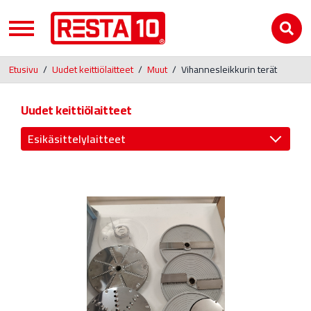
Etusivu
/
Uudet keittiölaitteet
/
Muut
/
Vihannesleikkurin terät
Uudet keittiölaitteet
Esikäsittelylaitteet
Jääkaapit ja pakastimet
Uunit ja liedet
Buffetpöydät ja lämpölevyt
Kahvinkeitin ja Juomalämmitin
RST-pöydät ja altaat
Vitriinit