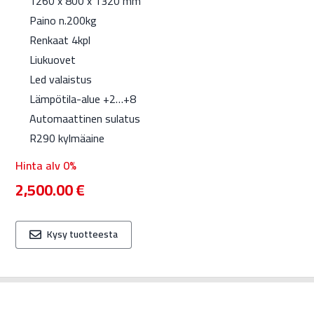
1260 x 800 x 1320 mm
Paino n.200kg
Renkaat 4kpl
Liukuovet
Led valaistus
Lämpötila-alue +2…+8
Automaattinen sulatus
R290 kylmäaine
Hinta alv 0%
2,500.00
€
Kysy tuotteesta