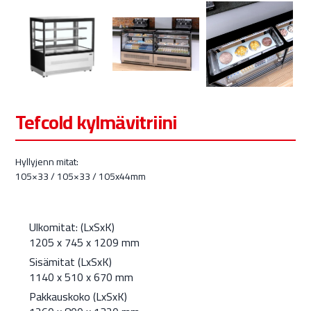
Tefcold kylmävitriini
Hyllyjenn mitat:
105×33 / 105×33 / 105x44mm
Ulkomitat: (LxSxK)
1205 x 745 x 1209 mm
Sisämitat (LxSxK)
1140 x 510 x 670 mm
Pakkauskoko (LxSxK)