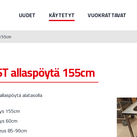
UUDET
KÄYTETYT
VUOKRATTAVAT
 155cm
ST allaspöytä 155cm
allaspöytä alatasolla
ys 155cm
ys 60cm
eus 85-90cm