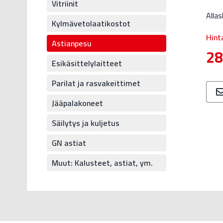
Vitriinit
Alla
Kylmävetolaatikostot
Hint
Astianpesu
28
Esikäsittelylaitteet
Parilat ja rasvakeittimet
Jääpalakoneet
Säilytys ja kuljetus
GN astiat
Muut: Kalusteet, astiat, ym.