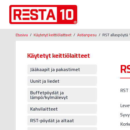
Etusivu
/
Käytetyt keittiölaitteet
/
Astianpesu
/
RST allaspöytä
Käytetyt keittiölaitteet
R
Jääkaapit ja pakastimet
Uunit ja liedet
RST 
Buffetpöydät ja
lämpö/kylmälevyt
Leve
Kahvilaitteet
Syvy
RST-pöydät ja altaat
Kork