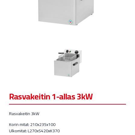
Kylmävetolaatikostot
Astianpesu
Esikäsittelylaitteet
Parilat ja rasvakeittimet
Jääpalakoneet
Säilytys ja kuljetus
GN astiat, paistopellit
Muut
Rasvakeitin 1-allas 3kW
Rasvakeitin 3kW
Korin mitat: 210x235x100
Ulkomitat: L270xS420xK370