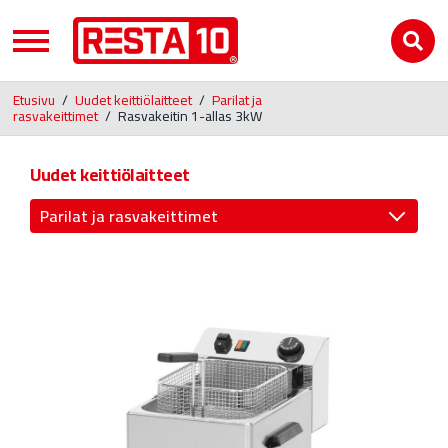
Etusivu
/
Uudet keittiölaitteet
/
Parilat ja
rasvakeittimet
/
Rasvakeitin 1-allas 3kW
Uudet keittiölaitteet
Parilat ja rasvakeittimet
Jääkaapit ja pakastimet
Uunit ja liedet
Buffetpöydät ja lämpölevyt
Kahvinkeitin ja Juomalämmitin
RST-pöydät ja altaat
Vitriinit