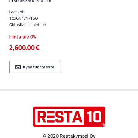
L1600xS650xK900mm
Laatikot:
10xGN1/1-150
GN astiat lisähintaan
Hinta alv 0%
2,600.00
€
Kysy tuotteesta
© 2020 Restakymppi Oy