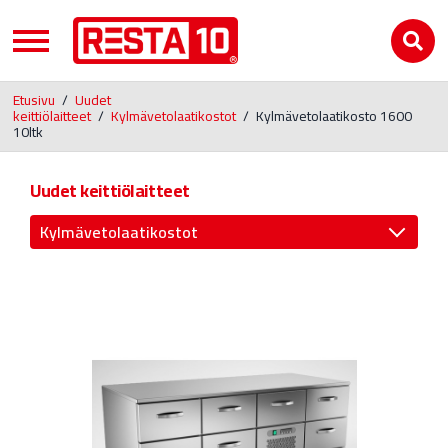
Etusivu
/
Uudet
keittiölaitteet
/
Kylmävetolaatikostot
/
Kylmävetolaatikosto 1600
10ltk
Uudet keittiölaitteet
Kylmävetolaatikostot
Jääkaapit ja pakastimet
Uunit ja liedet
Buffetpöydät ja lämpölevyt
Kahvinkeitin ja Juomalämmitin
RST-pöydät ja altaat