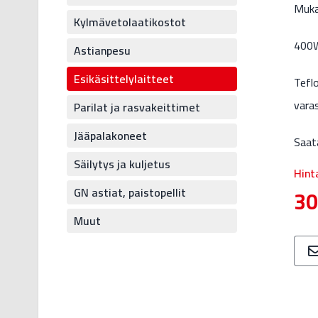
Muka
Kylmävetolaatikostot
400
Astianpesu
Esikäsittelylaitteet
Tefl
vara
Parilat ja rasvakeittimet
Jääpalakoneet
Saat
Säilytys ja kuljetus
Hint
GN astiat, paistopellit
30
Muut