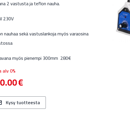
na 2 vastusta ja teflon nauha.
W 230V
on nauhaa sekä vastuslankoja myös varaosina
stossa
avana myös pienempi 300mm 280€
a alv 0%
0.00
€
Kysy tuotteesta