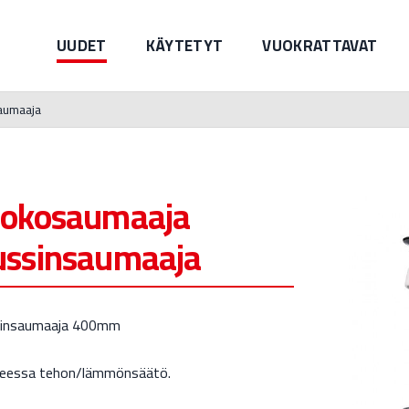
UUDET
KÄYTETYT
VUOKRATTAVAT
aumaaja
rokosaumaaja
ussinsaumaaja
insaumaaja 400mm
teessa tehon/lämmönsäätö.