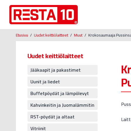
Etusivu
/
Uudet keittiölaitteet
/
Muut
/
Krokosaumaaja Pussins
Uudet keittiölaitteet
K
Jääkaapit ja pakastimet
P
Uunit ja liedet
Buffetpöydät ja lämpölevyt
Puss
Kahvinkeitin ja Juomalämmitin
RST-pöydät ja altaat
Lait
Vitriinit