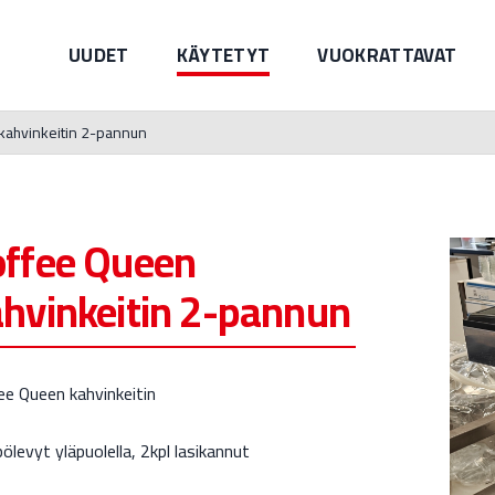
UUDET
KÄYTETYT
VUOKRATTAVAT
kahvinkeitin 2-pannun
offee Queen
hvinkeitin 2-pannun
ee Queen kahvinkeitin
levyt yläpuolella, 2kpl lasikannut