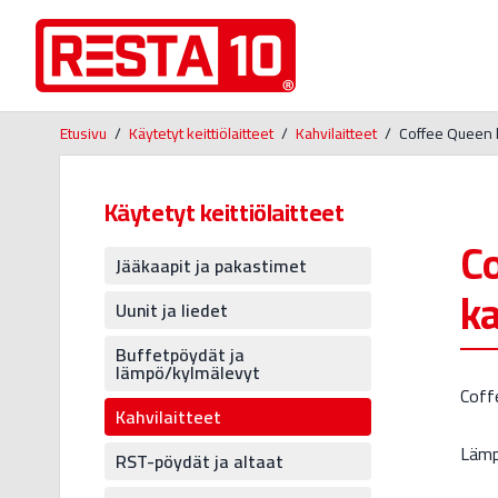
Etusivu
/
Käytetyt keittiölaitteet
/
Kahvilaitteet
/
Coffee Queen 
Käytetyt keittiölaitteet
C
Jääkaapit ja pakastimet
ka
Uunit ja liedet
Buffetpöydät ja
lämpö/kylmälevyt
Coff
Kahvilaitteet
Lämpö
RST-pöydät ja altaat