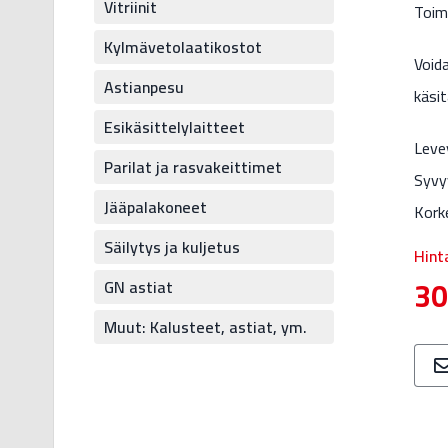
Vitriinit
Toim
Kylmävetolaatikostot
Void
Astianpesu
käsi
Esikäsittelylaitteet
Leve
Parilat ja rasvakeittimet
Syvy
Jääpalakoneet
Kork
Säilytys ja kuljetus
Hint
30
GN astiat
Muut: Kalusteet, astiat, ym.