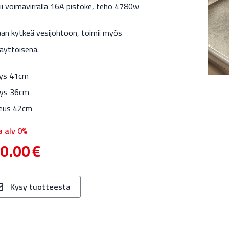
ii voimavirralla 16A pistoke, teho 4780w
aan kytkeä vesijohtoon, toimii myös
täyttöisenä.
ys 41cm
ys 36cm
eus 42cm
a alv 0%
0.00
€
Kysy tuotteesta