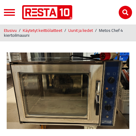
Etusivu
/
Käytetyt keittiölaitteet
/
Uunit ja liedet
/
Metos Chef 4
kiertoilmauuni