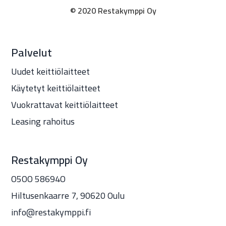
© 2020 Restakymppi Oy
Palvelut
Uudet keittiölaitteet
Käytetyt keittiölaitteet
Vuokrattavat keittiölaitteet
Leasing rahoitus
Restakymppi Oy
O5OO 58694O
Hiltusenkaarre 7, 90620 Oulu
info@restakymppi.fi