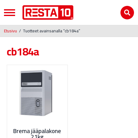
Etusivu
/
Tuotteet avainsanalla “cb184a”
cb184a
Brema jääpalakone
21kg